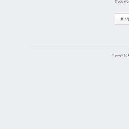
If you wo
호스
Copyright (c)