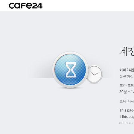
카페24입
접속하신
또한 도
30분 ~
보다 자
This pag
If this p
or has no